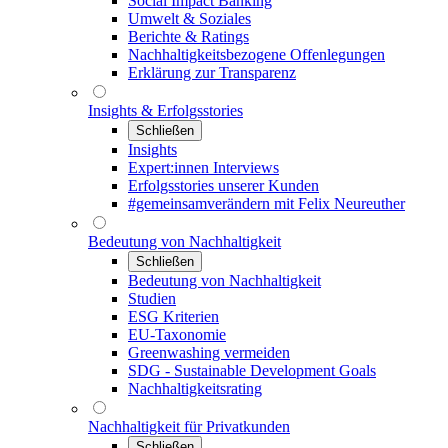
Social Impact Banking
Umwelt & Soziales
Berichte & Ratings
Nachhaltigkeitsbezogene Offenlegungen
Erklärung zur Transparenz
Insights & Erfolgsstories
Schließen
Insights
Expert:innen Interviews
Erfolgsstories unserer Kunden
#gemeinsamverändern mit Felix Neureuther
Bedeutung von Nachhaltigkeit
Schließen
Bedeutung von Nachhaltigkeit
Studien
ESG Kriterien
EU-Taxonomie
Greenwashing vermeiden
SDG - Sustainable Development Goals
Nachhaltigkeitsrating
Nachhaltigkeit für Privatkunden
Schließen