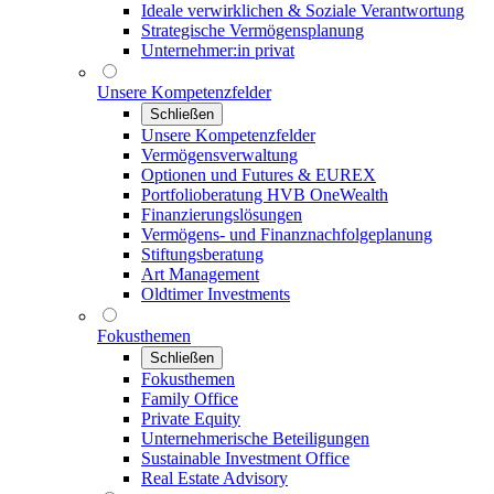
Ideale verwirklichen & Soziale Verantwortung
Strategische Vermögensplanung
Unternehmer:in privat
Unsere Kompetenzfelder
Schließen
Unsere Kompetenzfelder
Vermögensverwaltung
Optionen und Futures & EUREX
Portfolioberatung HVB OneWealth
Finanzierungslösungen
Vermögens- und Finanznachfolgeplanung
Stiftungsberatung
Art Management
Oldtimer Investments
Fokusthemen
Schließen
Fokusthemen
Family Office
Private Equity
Unternehmerische Beteiligungen
Sustainable Investment Office
Real Estate Advisory