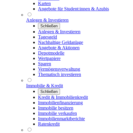
Karten
Angebote für Student:innen & Azubis
Anlegen & Investieren
Schließen
Anlegen & Investieren
Tagesgeld
Nachhaltige Geldanlage
Angebote & Aktionen
Depotmodelle
Wertpapiere
Sparen
Vermögensverwaltung
Thematisch investieren
Immobilie & Kredit
Schließen
Kredit & Immobilienkredit
Immobilienfinanzierung
Immobilie besitzen
Immobilie verkaufen
Immobilienmarktberichte
Ratenkredit