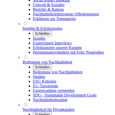
Social Impact Banking
Umwelt & Soziales
Berichte & Ratings
Nachhaltigkeitsbezogene Offenlegungen
Erklärung zur Transparenz
Insights & Erfolgsstories
Schließen
Insights
Expert:innen Interviews
Erfolgsstories unserer Kunden
#gemeinsamverändern mit Felix Neureuther
Bedeutung von Nachhaltigkeit
Schließen
Bedeutung von Nachhaltigkeit
Studien
ESG Kriterien
EU-Taxonomie
Greenwashing vermeiden
SDG - Sustainable Development Goals
Nachhaltigkeitsrating
Nachhaltigkeit für Privatkunden
Schließen