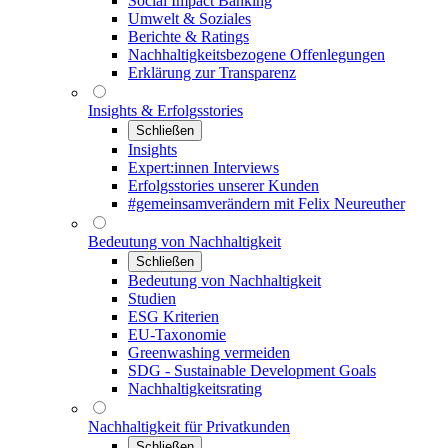
Social Impact Banking
Umwelt & Soziales
Berichte & Ratings
Nachhaltigkeitsbezogene Offenlegungen
Erklärung zur Transparenz
Insights & Erfolgsstories
Schließen
Insights
Expert:innen Interviews
Erfolgsstories unserer Kunden
#gemeinsamverändern mit Felix Neureuther
Bedeutung von Nachhaltigkeit
Schließen
Bedeutung von Nachhaltigkeit
Studien
ESG Kriterien
EU-Taxonomie
Greenwashing vermeiden
SDG - Sustainable Development Goals
Nachhaltigkeitsrating
Nachhaltigkeit für Privatkunden
Schließen