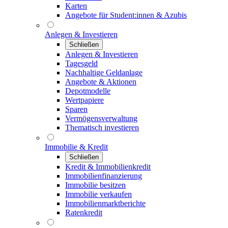
Karten
Angebote für Student:innen & Azubis
Anlegen & Investieren
Schließen
Anlegen & Investieren
Tagesgeld
Nachhaltige Geldanlage
Angebote & Aktionen
Depotmodelle
Wertpapiere
Sparen
Vermögensverwaltung
Thematisch investieren
Immobilie & Kredit
Schließen
Kredit & Immobilienkredit
Immobilienfinanzierung
Immobilie besitzen
Immobilie verkaufen
Immobilienmarktberichte
Ratenkredit