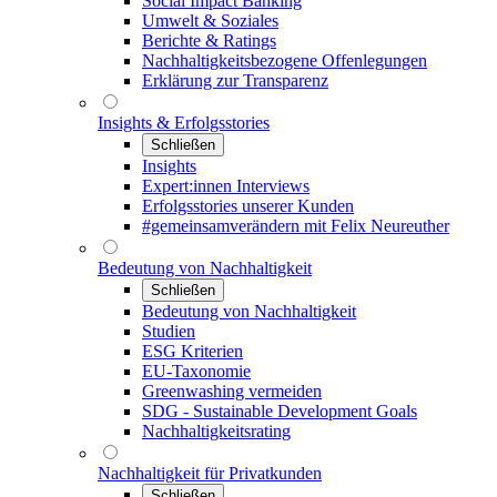
Social Impact Banking
Umwelt & Soziales
Berichte & Ratings
Nachhaltigkeitsbezogene Offenlegungen
Erklärung zur Transparenz
Insights & Erfolgsstories
Schließen
Insights
Expert:innen Interviews
Erfolgsstories unserer Kunden
#gemeinsamverändern mit Felix Neureuther
Bedeutung von Nachhaltigkeit
Schließen
Bedeutung von Nachhaltigkeit
Studien
ESG Kriterien
EU-Taxonomie
Greenwashing vermeiden
SDG - Sustainable Development Goals
Nachhaltigkeitsrating
Nachhaltigkeit für Privatkunden
Schließen