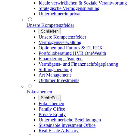
Ideale verwirklichen & Soziale Verantwortung
Strategische Vermögensplanung
Unternehmer:in privat
Unsere Kompetenzfelder
Schließen
Unsere Kompetenzfelder
Vermögensverwaltung
Optionen und Futures & EUREX
Portfolioberatung HVB OneWealth
Finanzierungslösungen
Vermögens- und Finanznachfolgeplanung
Stiftungsberatung
Art Management
Oldtimer Investments
Fokusthemen
Schließen
Fokusthemen
Family Office
Private Equity
Unternehmerische Beteiligungen
Sustainable Investment Office
Real Estate Advisory