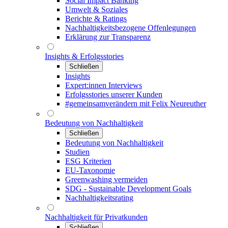
Social Impact Banking
Umwelt & Soziales
Berichte & Ratings
Nachhaltigkeitsbezogene Offenlegungen
Erklärung zur Transparenz
Insights & Erfolgsstories
Schließen
Insights
Expert:innen Interviews
Erfolgsstories unserer Kunden
#gemeinsamverändern mit Felix Neureuther
Bedeutung von Nachhaltigkeit
Schließen
Bedeutung von Nachhaltigkeit
Studien
ESG Kriterien
EU-Taxonomie
Greenwashing vermeiden
SDG - Sustainable Development Goals
Nachhaltigkeitsrating
Nachhaltigkeit für Privatkunden
Schließen