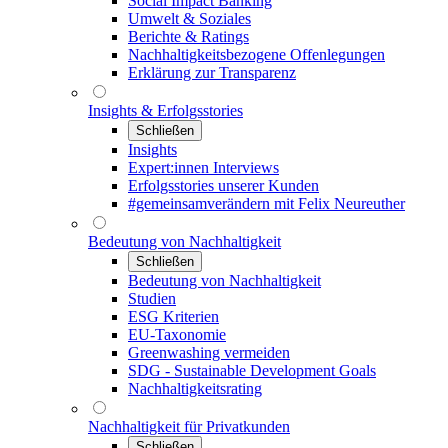
Social Impact Banking
Umwelt & Soziales
Berichte & Ratings
Nachhaltigkeitsbezogene Offenlegungen
Erklärung zur Transparenz
Insights & Erfolgsstories
Schließen
Insights
Expert:innen Interviews
Erfolgsstories unserer Kunden
#gemeinsamverändern mit Felix Neureuther
Bedeutung von Nachhaltigkeit
Schließen
Bedeutung von Nachhaltigkeit
Studien
ESG Kriterien
EU-Taxonomie
Greenwashing vermeiden
SDG - Sustainable Development Goals
Nachhaltigkeitsrating
Nachhaltigkeit für Privatkunden
Schließen