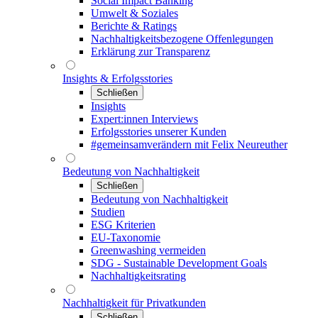
Social Impact Banking
Umwelt & Soziales
Berichte & Ratings
Nachhaltigkeitsbezogene Offenlegungen
Erklärung zur Transparenz
Insights & Erfolgsstories
Schließen
Insights
Expert:innen Interviews
Erfolgsstories unserer Kunden
#gemeinsamverändern mit Felix Neureuther
Bedeutung von Nachhaltigkeit
Schließen
Bedeutung von Nachhaltigkeit
Studien
ESG Kriterien
EU-Taxonomie
Greenwashing vermeiden
SDG - Sustainable Development Goals
Nachhaltigkeitsrating
Nachhaltigkeit für Privatkunden
Schließen