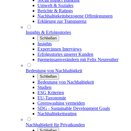
Social Impact Banking
Umwelt & Soziales
Berichte & Ratings
Nachhaltigkeitsbezogene Offenlegungen
Erklärung zur Transparenz
Insights & Erfolgsstories
Schließen
Insights
Expert:innen Interviews
Erfolgsstories unserer Kunden
#gemeinsamverändern mit Felix Neureuther
Bedeutung von Nachhaltigkeit
Schließen
Bedeutung von Nachhaltigkeit
Studien
ESG Kriterien
EU-Taxonomie
Greenwashing vermeiden
SDG - Sustainable Development Goals
Nachhaltigkeitsrating
Nachhaltigkeit für Privatkunden
Schließen