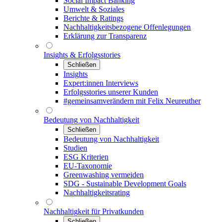
Social Impact Banking
Umwelt & Soziales
Berichte & Ratings
Nachhaltigkeitsbezogene Offenlegungen
Erklärung zur Transparenz
Insights & Erfolgsstories
Schließen
Insights
Expert:innen Interviews
Erfolgsstories unserer Kunden
#gemeinsamverändern mit Felix Neureuther
Bedeutung von Nachhaltigkeit
Schließen
Bedeutung von Nachhaltigkeit
Studien
ESG Kriterien
EU-Taxonomie
Greenwashing vermeiden
SDG - Sustainable Development Goals
Nachhaltigkeitsrating
Nachhaltigkeit für Privatkunden
Schließen