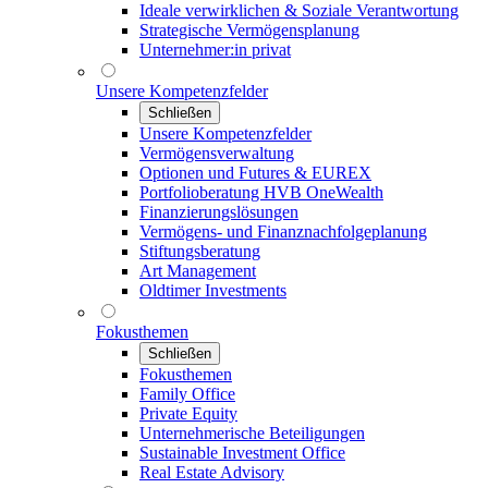
Ideale verwirklichen & Soziale Verantwortung
Strategische Vermögensplanung
Unternehmer:in privat
Unsere Kompetenzfelder
Schließen
Unsere Kompetenzfelder
Vermögensverwaltung
Optionen und Futures & EUREX
Portfolioberatung HVB OneWealth
Finanzierungslösungen
Vermögens- und Finanznachfolgeplanung
Stiftungsberatung
Art Management
Oldtimer Investments
Fokusthemen
Schließen
Fokusthemen
Family Office
Private Equity
Unternehmerische Beteiligungen
Sustainable Investment Office
Real Estate Advisory