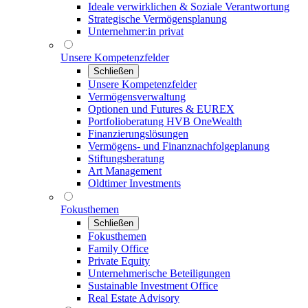
Ideale verwirklichen & Soziale Verantwortung
Strategische Vermögensplanung
Unternehmer:in privat
Unsere Kompetenzfelder
Schließen
Unsere Kompetenzfelder
Vermögensverwaltung
Optionen und Futures & EUREX
Portfolioberatung HVB OneWealth
Finanzierungslösungen
Vermögens- und Finanznachfolgeplanung
Stiftungsberatung
Art Management
Oldtimer Investments
Fokusthemen
Schließen
Fokusthemen
Family Office
Private Equity
Unternehmerische Beteiligungen
Sustainable Investment Office
Real Estate Advisory