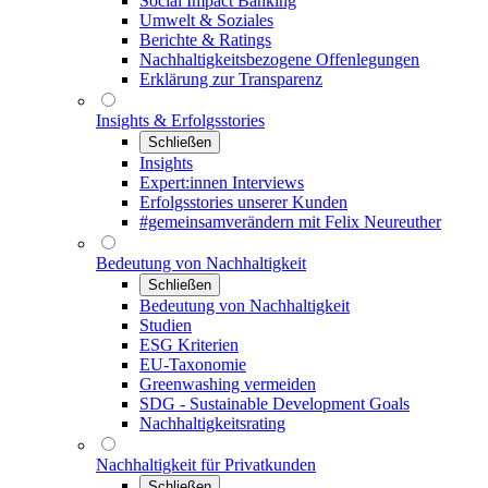
Social Impact Banking
Umwelt & Soziales
Berichte & Ratings
Nachhaltigkeitsbezogene Offenlegungen
Erklärung zur Transparenz
Insights & Erfolgsstories
Schließen
Insights
Expert:innen Interviews
Erfolgsstories unserer Kunden
#gemeinsamverändern mit Felix Neureuther
Bedeutung von Nachhaltigkeit
Schließen
Bedeutung von Nachhaltigkeit
Studien
ESG Kriterien
EU-Taxonomie
Greenwashing vermeiden
SDG - Sustainable Development Goals
Nachhaltigkeitsrating
Nachhaltigkeit für Privatkunden
Schließen