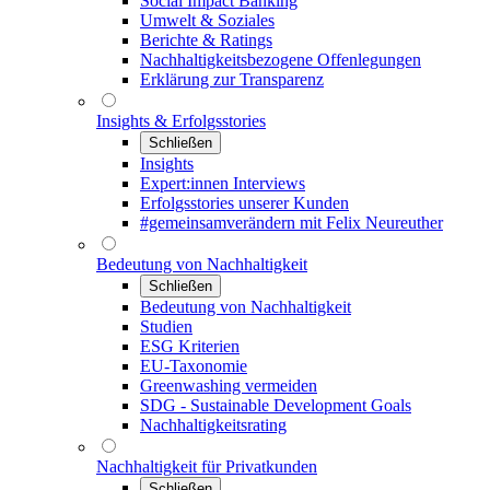
Social Impact Banking
Umwelt & Soziales
Berichte & Ratings
Nachhaltigkeitsbezogene Offenlegungen
Erklärung zur Transparenz
Insights & Erfolgsstories
Schließen
Insights
Expert:innen Interviews
Erfolgsstories unserer Kunden
#gemeinsamverändern mit Felix Neureuther
Bedeutung von Nachhaltigkeit
Schließen
Bedeutung von Nachhaltigkeit
Studien
ESG Kriterien
EU-Taxonomie
Greenwashing vermeiden
SDG - Sustainable Development Goals
Nachhaltigkeitsrating
Nachhaltigkeit für Privatkunden
Schließen