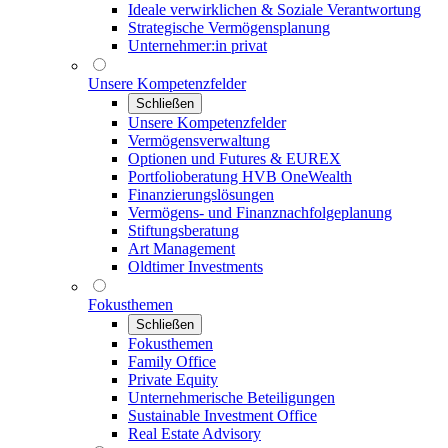
Ideale verwirklichen & Soziale Verantwortung
Strategische Vermögensplanung
Unternehmer:in privat
Unsere Kompetenzfelder
Schließen
Unsere Kompetenzfelder
Vermögensverwaltung
Optionen und Futures & EUREX
Portfolioberatung HVB OneWealth
Finanzierungslösungen
Vermögens- und Finanznachfolgeplanung
Stiftungsberatung
Art Management
Oldtimer Investments
Fokusthemen
Schließen
Fokusthemen
Family Office
Private Equity
Unternehmerische Beteiligungen
Sustainable Investment Office
Real Estate Advisory