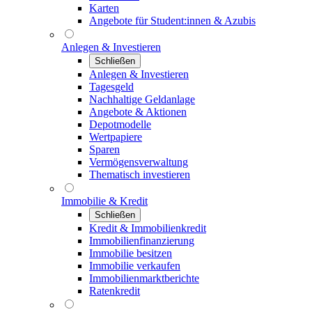
Karten
Angebote für Student:innen & Azubis
Anlegen & Investieren
Schließen
Anlegen & Investieren
Tagesgeld
Nachhaltige Geldanlage
Angebote & Aktionen
Depotmodelle
Wertpapiere
Sparen
Vermögensverwaltung
Thematisch investieren
Immobilie & Kredit
Schließen
Kredit & Immobilienkredit
Immobilienfinanzierung
Immobilie besitzen
Immobilie verkaufen
Immobilienmarktberichte
Ratenkredit