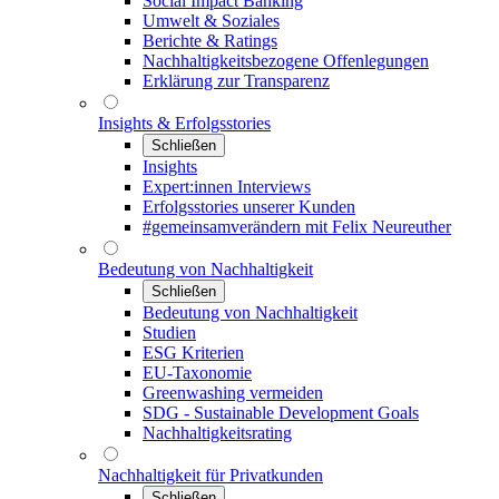
Social Impact Banking
Umwelt & Soziales
Berichte & Ratings
Nachhaltigkeitsbezogene Offenlegungen
Erklärung zur Transparenz
Insights & Erfolgsstories
Schließen
Insights
Expert:innen Interviews
Erfolgsstories unserer Kunden
#gemeinsamverändern mit Felix Neureuther
Bedeutung von Nachhaltigkeit
Schließen
Bedeutung von Nachhaltigkeit
Studien
ESG Kriterien
EU-Taxonomie
Greenwashing vermeiden
SDG - Sustainable Development Goals
Nachhaltigkeitsrating
Nachhaltigkeit für Privatkunden
Schließen