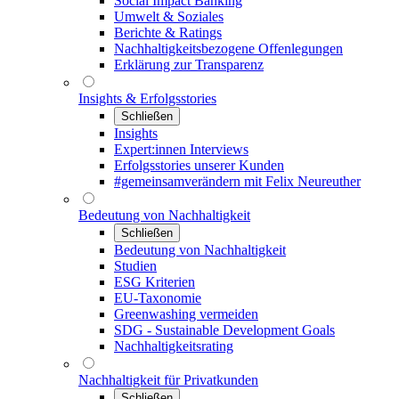
Social Impact Banking
Umwelt & Soziales
Berichte & Ratings
Nachhaltigkeitsbezogene Offenlegungen
Erklärung zur Transparenz
Insights & Erfolgsstories
Schließen
Insights
Expert:innen Interviews
Erfolgsstories unserer Kunden
#gemeinsamverändern mit Felix Neureuther
Bedeutung von Nachhaltigkeit
Schließen
Bedeutung von Nachhaltigkeit
Studien
ESG Kriterien
EU-Taxonomie
Greenwashing vermeiden
SDG - Sustainable Development Goals
Nachhaltigkeitsrating
Nachhaltigkeit für Privatkunden
Schließen