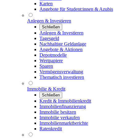
Karten
Angebote für Student:innen & Azubis
Anlegen & Investieren
Schließen
Anlegen & Investieren
Tagesgeld
Nachhaltige Geldanlage
Angebote & Aktionen
Depotmodelle
Wertpapiere
Sparen
Vermögensverwaltung
Thematisch investieren
Immobilie & Kredit
Schließen
Kredit & Immobilienkredit
Immobilienfinanzierung
Immobilie besitzen
Immobilie verkaufen
Immobilienmarktberichte
Ratenkredit