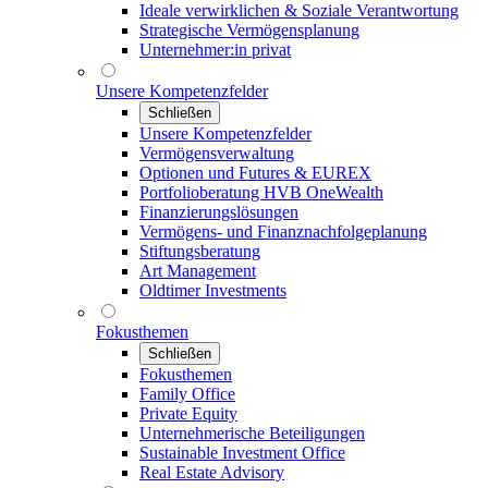
Ideale verwirklichen & Soziale Verantwortung
Strategische Vermögensplanung
Unternehmer:in privat
Unsere Kompetenzfelder
Schließen
Unsere Kompetenzfelder
Vermögensverwaltung
Optionen und Futures & EUREX
Portfolioberatung HVB OneWealth
Finanzierungslösungen
Vermögens- und Finanznachfolgeplanung
Stiftungsberatung
Art Management
Oldtimer Investments
Fokusthemen
Schließen
Fokusthemen
Family Office
Private Equity
Unternehmerische Beteiligungen
Sustainable Investment Office
Real Estate Advisory