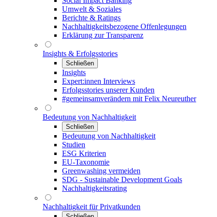
Social Impact Banking
Umwelt & Soziales
Berichte & Ratings
Nachhaltigkeitsbezogene Offenlegungen
Erklärung zur Transparenz
Insights & Erfolgsstories
Schließen
Insights
Expert:innen Interviews
Erfolgsstories unserer Kunden
#gemeinsamverändern mit Felix Neureuther
Bedeutung von Nachhaltigkeit
Schließen
Bedeutung von Nachhaltigkeit
Studien
ESG Kriterien
EU-Taxonomie
Greenwashing vermeiden
SDG - Sustainable Development Goals
Nachhaltigkeitsrating
Nachhaltigkeit für Privatkunden
Schließen