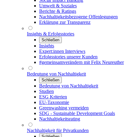
Social Impact Banking
Umwelt & Soziales
Berichte & Ratings
Nachhaltigkeitsbezogene Offenlegungen
Erklärung zur Transparenz
Insights & Erfolgsstories
Schließen
Insights
Expert:innen Interviews
Erfolgsstories unserer Kunden
#gemeinsamverändern mit Felix Neureuther
Bedeutung von Nachhaltigkeit
Schließen
Bedeutung von Nachhaltigkeit
Studien
ESG Kriterien
EU-Taxonomie
Greenwashing vermeiden
SDG - Sustainable Development Goals
Nachhaltigkeitsrating
Nachhaltigkeit für Privatkunden
Schließen