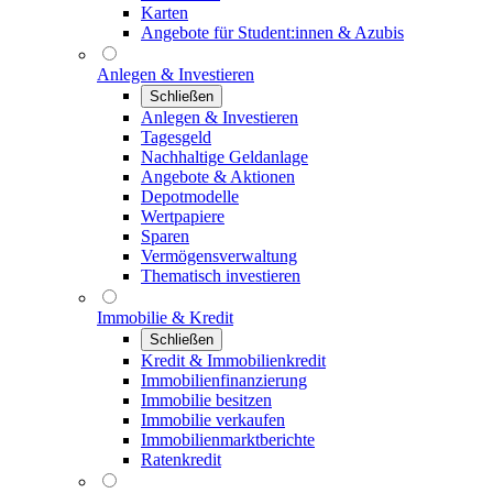
Karten
Angebote für Student:innen & Azubis
Anlegen & Investieren
Schließen
Anlegen & Investieren
Tagesgeld
Nachhaltige Geldanlage
Angebote & Aktionen
Depotmodelle
Wertpapiere
Sparen
Vermögensverwaltung
Thematisch investieren
Immobilie & Kredit
Schließen
Kredit & Immobilienkredit
Immobilienfinanzierung
Immobilie besitzen
Immobilie verkaufen
Immobilienmarktberichte
Ratenkredit