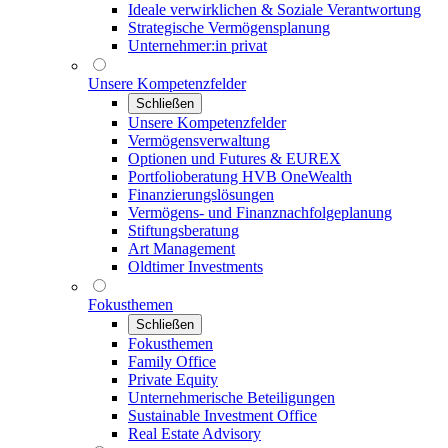
Ideale verwirklichen & Soziale Verantwortung
Strategische Vermögensplanung
Unternehmer:in privat
Unsere Kompetenzfelder
Schließen
Unsere Kompetenzfelder
Vermögensverwaltung
Optionen und Futures & EUREX
Portfolioberatung HVB OneWealth
Finanzierungslösungen
Vermögens- und Finanznachfolgeplanung
Stiftungsberatung
Art Management
Oldtimer Investments
Fokusthemen
Schließen
Fokusthemen
Family Office
Private Equity
Unternehmerische Beteiligungen
Sustainable Investment Office
Real Estate Advisory