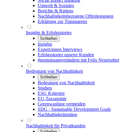
Social Impact Banking
Umwelt & Soziales
Berichte & Ratings
Nachhaltigkeitsbezogene Offenlegungen
Erklärung zur Transparenz
Insights & Erfolgsstories
Schließen
Insights
Expert:innen Interviews
Erfolgsstories unserer Kunden
#gemeinsamverändern mit Felix Neureuther
Bedeutung von Nachhaltigkeit
Schließen
Bedeutung von Nachhaltigkeit
Studien
ESG Kriterien
EU-Taxonomie
Greenwashing vermeiden
SDG - Sustainable Development Goals
Nachhaltigkeitsrating
Nachhaltigkeit für Privatkunden
Schließen