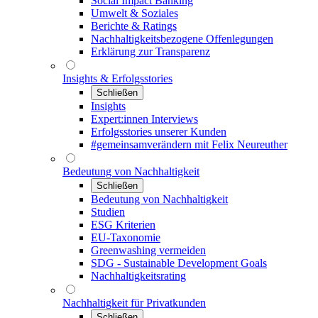
Social Impact Banking
Umwelt & Soziales
Berichte & Ratings
Nachhaltigkeitsbezogene Offenlegungen
Erklärung zur Transparenz
Insights & Erfolgsstories
Schließen
Insights
Expert:innen Interviews
Erfolgsstories unserer Kunden
#gemeinsamverändern mit Felix Neureuther
Bedeutung von Nachhaltigkeit
Schließen
Bedeutung von Nachhaltigkeit
Studien
ESG Kriterien
EU-Taxonomie
Greenwashing vermeiden
SDG - Sustainable Development Goals
Nachhaltigkeitsrating
Nachhaltigkeit für Privatkunden
Schließen