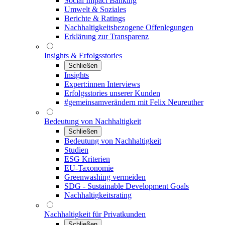
Social Impact Banking
Umwelt & Soziales
Berichte & Ratings
Nachhaltigkeitsbezogene Offenlegungen
Erklärung zur Transparenz
Insights & Erfolgsstories
Schließen
Insights
Expert:innen Interviews
Erfolgsstories unserer Kunden
#gemeinsamverändern mit Felix Neureuther
Bedeutung von Nachhaltigkeit
Schließen
Bedeutung von Nachhaltigkeit
Studien
ESG Kriterien
EU-Taxonomie
Greenwashing vermeiden
SDG - Sustainable Development Goals
Nachhaltigkeitsrating
Nachhaltigkeit für Privatkunden
Schließen