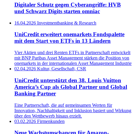
Digitaler Schutz gegen Cyberangriffe: HVB
und Schwarz Digits starten omniac
16.04.2026
Investmentbanking & Research
UniCredit erweitert onemarkets Fondspalette
mit dem Start von ETFs in 13 Ländern
Vier Aktien und drei Renten ETFs in Partnerschaft entwickelt
mit BNP Paribas Asset Management stärken die Position von
onemarkets in der internationalen Asset Management Industrie
02.04.2026
Kultur, Gesellschaft, CSR
UniCredit unterstützt den 38. Louis Vuitton
America’s Cup als Global Partner und Global
Banking Partner
Eine Partnerschaft, die auf gemeinsamen Werten für
Innovation, Nachhaltigkeit und Inklusion basiert und Wirkung
über den Wettbewerb hinaus erzielt.
03.02.2026
Firmenkunden
Neue Wachstumschancen für Amazon-