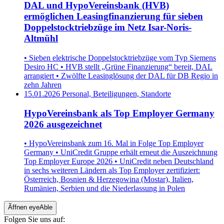
DAL und HypoVereinsbank (HVB)
ermöglichen Leasingfinanzierung für sieben
Doppelstocktriebzüge im Netz Isar-Noris-
Altmühl
• Sieben elektrische Doppelstocktriebzüge vom Typ Siemens
Desiro HC • HVB stellt „Grüne Finanzierung“ bereit, DAL
arrangiert • Zwölfte Leasinglösung der DAL für DB Regio in
zehn Jahren
15.01.2026
Personal, Beteiligungen, Standorte
HypoVereinsbank als Top Employer Germany
2026 ausgezeichnet
• HypoVereinsbank zum 16. Mal in Folge Top Employer
Germany • UniCredit Gruppe erhält erneut die Auszeichnung
Top Employer Europe 2026 • UniCredit neben Deutschland
in sechs weiteren Ländern als Top Employer zertifiziert:
Österreich, Bosnien & Herzegowina (Mostar), Italien,
Rumänien, Serbien und die Niederlassung in Polen
Ãffnen eyeAble
Folgen Sie uns auf: