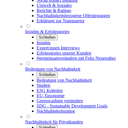
Social Impact Banking
Umwelt & Soziales
Berichte & Ratings
Nachhaltigkeitsbezogene Offenlegungen
Erklärung zur Transparenz
Insights & Erfolgsstories
Schließen
Insights
Expert:innen Interviews
Erfolgsstories unserer Kunden
#gemeinsamverändern mit Felix Neureuther
Bedeutung von Nachhaltigkeit
Schließen
Bedeutung von Nachhaltigkeit
Studien
ESG Kriterien
EU-Taxonomie
Greenwashing vermeiden
SDG - Sustainable Development Goals
Nachhaltigkeitsrating
Nachhaltigkeit für Privatkunden
Schließen