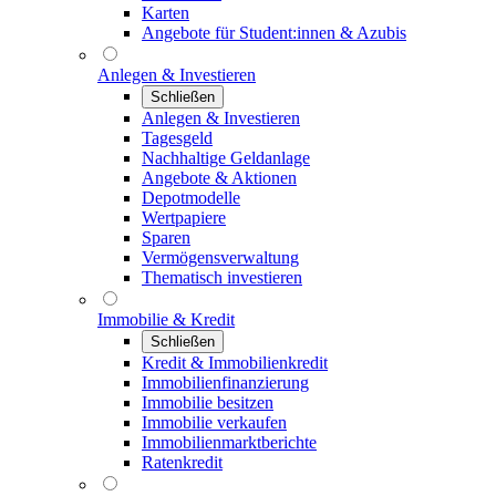
Karten
Angebote für Student:innen & Azubis
Anlegen & Investieren
Schließen
Anlegen & Investieren
Tagesgeld
Nachhaltige Geldanlage
Angebote & Aktionen
Depotmodelle
Wertpapiere
Sparen
Vermögensverwaltung
Thematisch investieren
Immobilie & Kredit
Schließen
Kredit & Immobilienkredit
Immobilienfinanzierung
Immobilie besitzen
Immobilie verkaufen
Immobilienmarktberichte
Ratenkredit