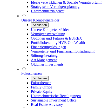
Ideale verwirklichen & Soziale Verantwortung
Strategische Vermögensplanung
Unternehmer:in privat
Unsere Kompetenzfelder
Schließen
Unsere Kompetenzfelder
Vermögensverwaltung
Optionen und Futures & EUREX
Portfolioberatung HVB OneWealth
Finanzierungslösungen
Vermögens- und Finanznachfolgeplanung
Stiftungsberatung
Art Management
Oldtimer Investments
Fokusthemen
Schließen
Fokusthemen
Family Office
Private Equity
Unternehmerische Beteiligungen
Sustainable Investment Office
Real Estate Advisory