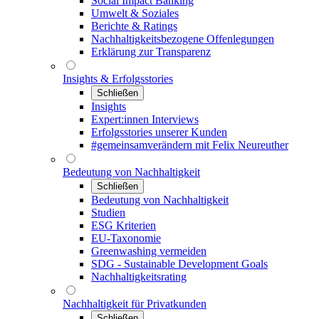
Social Impact Banking
Umwelt & Soziales
Berichte & Ratings
Nachhaltigkeitsbezogene Offenlegungen
Erklärung zur Transparenz
Insights & Erfolgsstories
Schließen
Insights
Expert:innen Interviews
Erfolgsstories unserer Kunden
#gemeinsamverändern mit Felix Neureuther
Bedeutung von Nachhaltigkeit
Schließen
Bedeutung von Nachhaltigkeit
Studien
ESG Kriterien
EU-Taxonomie
Greenwashing vermeiden
SDG - Sustainable Development Goals
Nachhaltigkeitsrating
Nachhaltigkeit für Privatkunden
Schließen