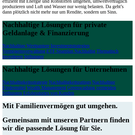
effizient mit Energie und Rohstoffen umgehen, umweltverträglich
produzieren und Luft und Wasser nur wenig belasten. Da geht’s
dann plötzlich nicht mehr nur um Rendite, sondern um Sinn.
Nachhaltige Lösungen für private
Geldanlage & Finanzierung
Nachhaltige Wertpapiere
Investmentstrategien
Vermögensverwaltung
ETF Sparplan Nachhaltig
Thematisch
investieren
Stiftungen
Nachhaltige Lösungen für Unternehmen
Nachhaltigkeitsstrategie
Nachhaltigkeitsratings
Nachhaltige
Fördermittel
Wealth Management
Greenwashing vermeiden
Stiftungen
Erfolgsstories von Kunden
Mit Familienvermögen gut umgehen.
Gemeinsam mit unseren Partnern finden
wir die passende Lösung für Sie.